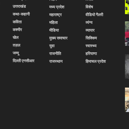
l
उत्तराखंड
मध्य प्रदेश
विशेष
कथा-कहानी
महाराष्ट्र
वीडियो गैलरी
कविता
महिला
व्यंग्य
कश्मीर
मीडिया
व्यापार
खेल
मुख्य समाचार
सिक्किम
ग़ज़ल
युवा
स्वास्थ्य
जम्मू
राजनीति
हरियाणा
दिल्ली एनसीआर
राजस्थान
हिमाचल प्रदेश