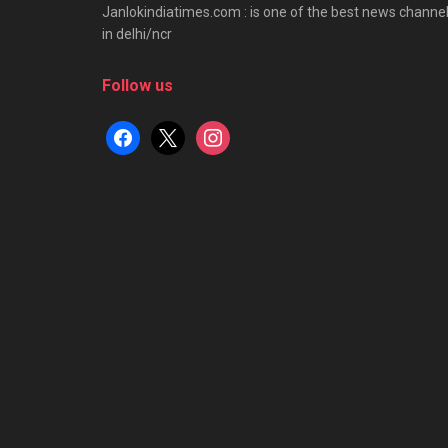
Janlokindiatimes.com : is one of the best news channe
in delhi/ncr
Follow us
facebook
x
instagram