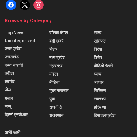
facebook
x
instagram
Browse by Category
Top News
पश्चिम बंगाल
राज्य
Uncategorized
बड़ी खबरें
राशिफल
उत्तर प्रदेश
बिहार
विदेश
उत्तराखंड
मध्य प्रदेश
विशेष
कथा-कहानी
महाराष्ट्र
वीडियो गैलरी
कविता
महिला
व्यंग्य
कश्मीर
मीडिया
व्यापार
खेल
मुख्य समाचार
सिक्किम
ग़ज़ल
युवा
स्वास्थ्य
जम्मू
राजनीति
हरियाणा
दिल्ली एनसीआर
राजस्थान
हिमाचल प्रदेश
अभी अभी