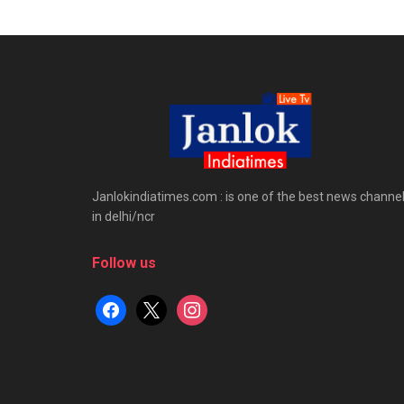
Janlokindiatimes.com : is one of the best news channe
in delhi/ncr
Follow us
facebook
x
instagram