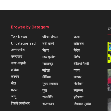
Browse by Category
अ
Top News
पश्चिम बंगाल
राज्य
Uncategorized
बड़ी खबरें
राशिफल
उत्तर प्रदेश
बिहार
विदेश
l
उत्तराखंड
मध्य प्रदेश
विशेष
कथा-कहानी
महाराष्ट्र
वीडियो गैलरी
कविता
महिला
व्यंग्य
कश्मीर
मीडिया
व्यापार
खेल
मुख्य समाचार
सिक्किम
ग़ज़ल
युवा
स्वास्थ्य
जम्मू
राजनीति
हरियाणा
दिल्ली एनसीआर
राजस्थान
हिमाचल प्रदेश