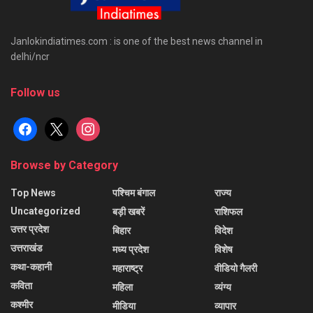
Janlokindiatimes.com : is one of the best news channel in
delhi/ncr
Follow us
facebook
x
instagram
Browse by Category
Top News
पश्चिम बंगाल
राज्य
Uncategorized
बड़ी खबरें
राशिफल
उत्तर प्रदेश
बिहार
विदेश
उत्तराखंड
मध्य प्रदेश
विशेष
कथा-कहानी
महाराष्ट्र
वीडियो गैलरी
कविता
महिला
व्यंग्य
कश्मीर
मीडिया
व्यापार