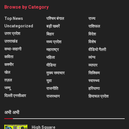
Browse by Category
Top News
पश्चिम बंगाल
राज्य
Uncategorized
बड़ी खबरें
राशिफल
उत्तर प्रदेश
बिहार
विदेश
उत्तराखंड
मध्य प्रदेश
विशेष
कथा-कहानी
महाराष्ट्र
वीडियो गैलरी
कविता
महिला
व्यंग्य
कश्मीर
मीडिया
व्यापार
खेल
मुख्य समाचार
सिक्किम
ग़ज़ल
युवा
स्वास्थ्य
जम्मू
राजनीति
हरियाणा
दिल्ली एनसीआर
राजस्थान
हिमाचल प्रदेश
अभी अभी
High Square