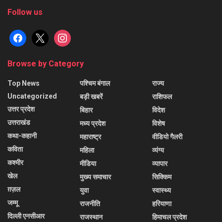
Follow us
facebook
x
instagram
Browse by Category
Top News
पश्चिम बंगाल
राज्य
Uncategorized
बड़ी खबरें
राशिफल
उत्तर प्रदेश
बिहार
विदेश
उत्तराखंड
मध्य प्रदेश
विशेष
कथा-कहानी
महाराष्ट्र
वीडियो गैलरी
कविता
महिला
व्यंग्य
कश्मीर
मीडिया
व्यापार
खेल
मुख्य समाचार
सिक्किम
ग़ज़ल
युवा
स्वास्थ्य
जम्मू
राजनीति
हरियाणा
दिल्ली एनसीआर
राजस्थान
हिमाचल प्रदेश