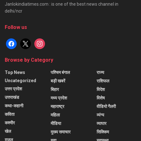
Janlokindiatimes.com : is one of the best news channel in
delhi/ncr
Follow us
facebook
x
instagram
Browse by Category
Top News
पश्चिम बंगाल
राज्य
Uncategorized
बड़ी खबरें
राशिफल
उत्तर प्रदेश
बिहार
विदेश
उत्तराखंड
मध्य प्रदेश
विशेष
कथा-कहानी
महाराष्ट्र
वीडियो गैलरी
कविता
महिला
व्यंग्य
कश्मीर
मीडिया
व्यापार
खेल
मुख्य समाचार
सिक्किम
ग़ज़ल
युवा
स्वास्थ्य