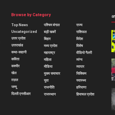
Browse by Category
अ
Top News
पश्चिम बंगाल
राज्य
Uncategorized
बड़ी खबरें
राशिफल
उत्तर प्रदेश
बिहार
विदेश
l
उत्तराखंड
मध्य प्रदेश
विशेष
कथा-कहानी
महाराष्ट्र
वीडियो गैलरी
कविता
महिला
व्यंग्य
कश्मीर
मीडिया
व्यापार
खेल
मुख्य समाचार
सिक्किम
ग़ज़ल
युवा
स्वास्थ्य
जम्मू
राजनीति
हरियाणा
दिल्ली एनसीआर
राजस्थान
हिमाचल प्रदेश