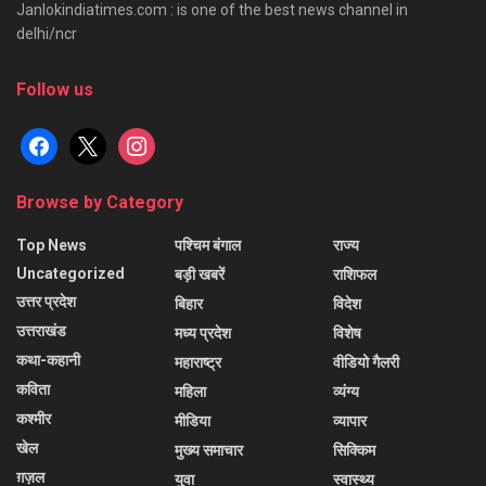
Janlokindiatimes.com : is one of the best news channel in
delhi/ncr
Follow us
facebook
x
instagram
Browse by Category
Top News
पश्चिम बंगाल
राज्य
Uncategorized
बड़ी खबरें
राशिफल
उत्तर प्रदेश
बिहार
विदेश
उत्तराखंड
मध्य प्रदेश
विशेष
कथा-कहानी
महाराष्ट्र
वीडियो गैलरी
कविता
महिला
व्यंग्य
कश्मीर
मीडिया
व्यापार
खेल
मुख्य समाचार
सिक्किम
ग़ज़ल
युवा
स्वास्थ्य