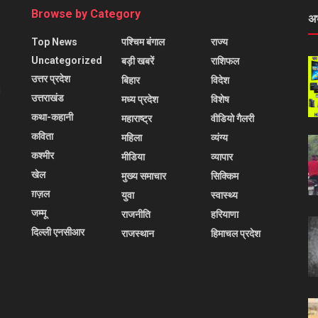
Browse by Category
अ
Top News
पश्चिम बंगाल
राज्य
Uncategorized
बड़ी खबरें
राशिफल
उत्तर प्रदेश
बिहार
विदेश
l
उत्तराखंड
मध्य प्रदेश
विशेष
कथा-कहानी
महाराष्ट्र
वीडियो गैलरी
कविता
महिला
व्यंग्य
कश्मीर
मीडिया
व्यापार
खेल
मुख्य समाचार
सिक्किम
ग़ज़ल
युवा
स्वास्थ्य
जम्मू
राजनीति
हरियाणा
दिल्ली एनसीआर
राजस्थान
हिमाचल प्रदेश