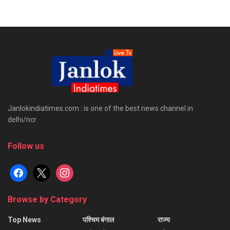
Janlokindiatimes.com : is one of the best news channel in
delhi/ncr
Follow us
facebook
x
instagram
Browse by Category
Top News
पश्चिम बंगाल
राज्य