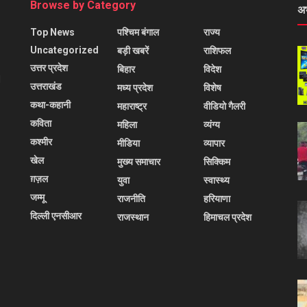
Browse by Category
अ
Top News
पश्चिम बंगाल
राज्य
Uncategorized
बड़ी खबरें
राशिफल
उत्तर प्रदेश
बिहार
विदेश
l
उत्तराखंड
मध्य प्रदेश
विशेष
कथा-कहानी
महाराष्ट्र
वीडियो गैलरी
कविता
महिला
व्यंग्य
कश्मीर
मीडिया
व्यापार
खेल
मुख्य समाचार
सिक्किम
ग़ज़ल
युवा
स्वास्थ्य
जम्मू
राजनीति
हरियाणा
दिल्ली एनसीआर
राजस्थान
हिमाचल प्रदेश