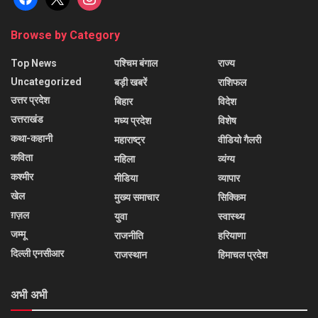
Browse by Category
Top News
पश्चिम बंगाल
राज्य
Uncategorized
बड़ी खबरें
राशिफल
उत्तर प्रदेश
बिहार
विदेश
उत्तराखंड
मध्य प्रदेश
विशेष
कथा-कहानी
महाराष्ट्र
वीडियो गैलरी
कविता
महिला
व्यंग्य
कश्मीर
मीडिया
व्यापार
खेल
मुख्य समाचार
सिक्किम
ग़ज़ल
युवा
स्वास्थ्य
जम्मू
राजनीति
हरियाणा
दिल्ली एनसीआर
राजस्थान
हिमाचल प्रदेश
अभी अभी