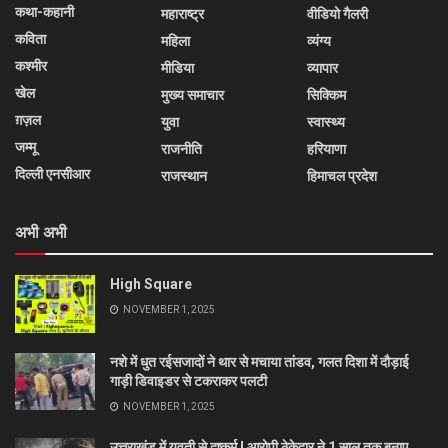
कथा-कहानी
महाराष्ट्र
वीडियो गैलरी
कविता
महिला
व्यंग्य
कश्मीर
मीडिया
व्यापार
खेल
मुख्य समाचार
सिक्किम
ग़ज़ल
युवा
स्वास्थ्य
जम्मू
राजनीति
हरियाणा
दिल्ली एनसीआर
राजस्थान
हिमाचल प्रदेश
अभी अभी
High Square
NOVEMBER 1, 2025
नशे में धुत रईसजादों ने थार से मचाया तांडव, गलत दिशा में दौड़ाई
गाड़ी डिवाइडर से टकराकर पलटी
NOVEMBER 1, 2025
उत्तराखंड में युवती से दुष्कर्म ! आरोपी ठेकेदार ने 1 साल तक बनाए