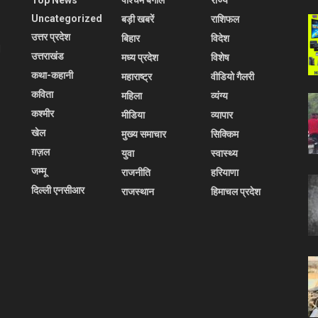
Top News
पश्चिम बंगाल
राज्य
Uncategorized
बड़ी खबरें
राशिफल
उत्तर प्रदेश
बिहार
विदेश
l
उत्तराखंड
मध्य प्रदेश
विशेष
कथा-कहानी
महाराष्ट्र
वीडियो गैलरी
कविता
महिला
व्यंग्य
कश्मीर
मीडिया
व्यापार
खेल
मुख्य समाचार
सिक्किम
ग़ज़ल
युवा
स्वास्थ्य
जम्मू
राजनीति
हरियाणा
दिल्ली एनसीआर
राजस्थान
हिमाचल प्रदेश