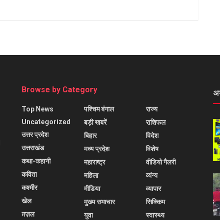
Browse by Category
अ
Top News
पश्चिम बंगाल
राज्य
Uncategorized
बड़ी खबरें
राशिफल
उत्तर प्रदेश
बिहार
विदेश
l
उत्तराखंड
मध्य प्रदेश
विशेष
कथा-कहानी
महाराष्ट्र
वीडियो गैलरी
कविता
महिला
व्यंग्य
कश्मीर
मीडिया
व्यापार
खेल
मुख्य समाचार
सिक्किम
ग़ज़ल
युवा
स्वास्थ्य