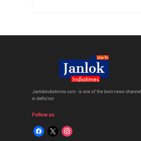
Janlokindiatimes.com : is one of the best news channe
in delhi/ncr
Follow us
facebook
x
instagram