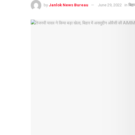
by
Janlok News Bureau
June 29, 2022
in
बिहा