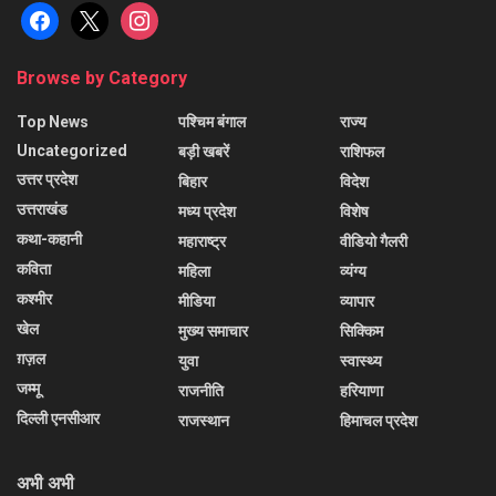
facebook
x
instagram
Browse by Category
Top News
पश्चिम बंगाल
राज्य
Uncategorized
बड़ी खबरें
राशिफल
उत्तर प्रदेश
बिहार
विदेश
उत्तराखंड
मध्य प्रदेश
विशेष
कथा-कहानी
महाराष्ट्र
वीडियो गैलरी
कविता
महिला
व्यंग्य
कश्मीर
मीडिया
व्यापार
खेल
मुख्य समाचार
सिक्किम
ग़ज़ल
युवा
स्वास्थ्य
जम्मू
राजनीति
हरियाणा
दिल्ली एनसीआर
राजस्थान
हिमाचल प्रदेश
अभी अभी