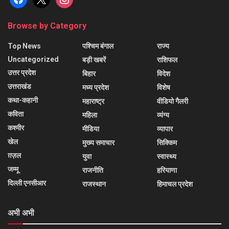
Browse by Category
Top News
पश्चिम बंगाल
राज्य
Uncategorized
बड़ी खबरें
राशिफल
उत्तर प्रदेश
बिहार
विदेश
उत्तराखंड
मध्य प्रदेश
विशेष
कथा-कहानी
महाराष्ट्र
वीडियो गैलरी
कविता
महिला
व्यंग्य
कश्मीर
मीडिया
व्यापार
खेल
मुख्य समाचार
सिक्किम
ग़ज़ल
युवा
स्वास्थ्य
जम्मू
राजनीति
हरियाणा
दिल्ली एनसीआर
राजस्थान
हिमाचल प्रदेश
अभी अभी