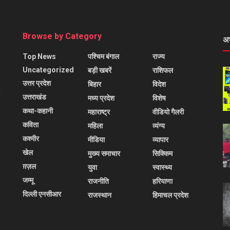
Browse by Category
अ
Top News
पश्चिम बंगाल
राज्य
Uncategorized
बड़ी खबरें
राशिफल
उत्तर प्रदेश
बिहार
विदेश
l
उत्तराखंड
मध्य प्रदेश
विशेष
कथा-कहानी
महाराष्ट्र
वीडियो गैलरी
कविता
महिला
व्यंग्य
कश्मीर
मीडिया
व्यापार
खेल
मुख्य समाचार
सिक्किम
ग़ज़ल
युवा
स्वास्थ्य
जम्मू
राजनीति
हरियाणा
दिल्ली एनसीआर
राजस्थान
हिमाचल प्रदेश