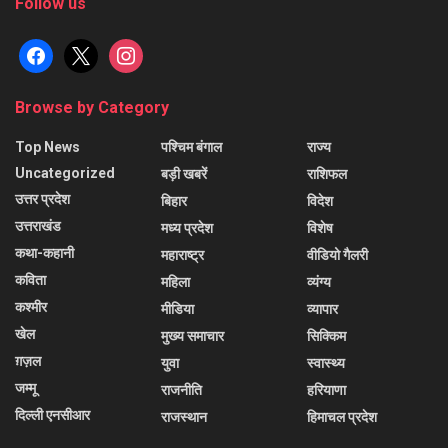
Follow us
facebook
x
instagram
Browse by Category
Top News
पश्चिम बंगाल
राज्य
Uncategorized
बड़ी खबरें
राशिफल
उत्तर प्रदेश
बिहार
विदेश
उत्तराखंड
मध्य प्रदेश
विशेष
कथा-कहानी
महाराष्ट्र
वीडियो गैलरी
कविता
महिला
व्यंग्य
कश्मीर
मीडिया
व्यापार
खेल
मुख्य समाचार
सिक्किम
ग़ज़ल
युवा
स्वास्थ्य
जम्मू
राजनीति
हरियाणा
दिल्ली एनसीआर
राजस्थान
हिमाचल प्रदेश