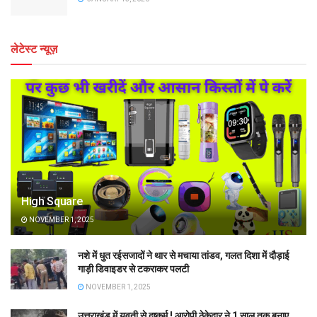
लेटेस्ट न्यूज़
High Square
NOVEMBER 1, 2025
नशे में धुत रईसजादों ने थार से मचाया तांडव, गलत दिशा में दौड़ाई
गाड़ी डिवाइडर से टकराकर पलटी
NOVEMBER 1, 2025
उत्तराखंड में युवती से दुष्कर्म ! आरोपी ठेकेदार ने 1 साल तक बनाए