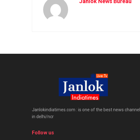
Janlok News Bureau
Janlokindiatimes.com : is one of the best news channe
in delhi/ncr
Follow us