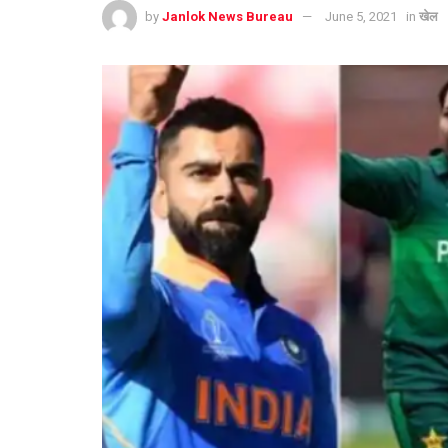
by
Janlok News Bureau
June 5, 2021
in
खेल