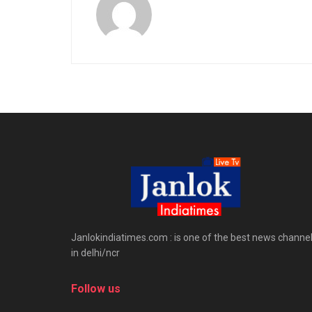
Janlokindiatimes.com : is one of the best news channe
in delhi/ncr
Follow us