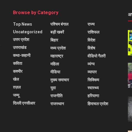
Browse by Category
अ
Top News
पश्चिम बंगाल
राज्य
Uncategorized
बड़ी खबरें
राशिफल
उत्तर प्रदेश
बिहार
विदेश
l
उत्तराखंड
मध्य प्रदेश
विशेष
कथा-कहानी
महाराष्ट्र
वीडियो गैलरी
कविता
महिला
व्यंग्य
कश्मीर
मीडिया
व्यापार
खेल
मुख्य समाचार
सिक्किम
ग़ज़ल
युवा
स्वास्थ्य
जम्मू
राजनीति
हरियाणा
दिल्ली एनसीआर
राजस्थान
हिमाचल प्रदेश