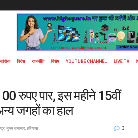
कोरोना
विदेश
राजनीति
विशेष
YOUTUBE CHANNEL
LIVE TV
 100 रुपए पार, इस महीने 15वीं
 अन्य जगहों का हाल
0
्ट्र
,
मुख्य समाचार
,
हरियाणा