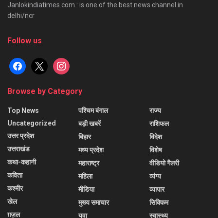
Janlokindiatimes.com : is one of the best news channel in
delhi/ncr
Follow us
facebook
x
instagram
Browse by Category
Top News
पश्चिम बंगाल
राज्य
Uncategorized
बड़ी खबरें
राशिफल
उत्तर प्रदेश
बिहार
विदेश
उत्तराखंड
मध्य प्रदेश
विशेष
कथा-कहानी
महाराष्ट्र
वीडियो गैलरी
कविता
महिला
व्यंग्य
कश्मीर
मीडिया
व्यापार
खेल
मुख्य समाचार
सिक्किम
ग़ज़ल
युवा
स्वास्थ्य