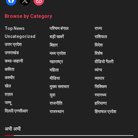
Browse by Category
Top News
पश्चिम बंगाल
राज्य
Uncategorized
बड़ी खबरें
राशिफल
उत्तर प्रदेश
बिहार
विदेश
उत्तराखंड
मध्य प्रदेश
विशेष
कथा-कहानी
महाराष्ट्र
वीडियो गैलरी
कविता
महिला
व्यंग्य
कश्मीर
मीडिया
व्यापार
खेल
मुख्य समाचार
सिक्किम
ग़ज़ल
युवा
स्वास्थ्य
जम्मू
राजनीति
हरियाणा
दिल्ली एनसीआर
राजस्थान
हिमाचल प्रदेश
अभी अभी