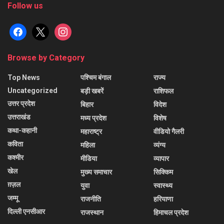
Follow us
facebook
x
instagram
Browse by Category
Top News
पश्चिम बंगाल
राज्य
Uncategorized
बड़ी खबरें
राशिफल
उत्तर प्रदेश
बिहार
विदेश
उत्तराखंड
मध्य प्रदेश
विशेष
कथा-कहानी
महाराष्ट्र
वीडियो गैलरी
कविता
महिला
व्यंग्य
कश्मीर
मीडिया
व्यापार
खेल
मुख्य समाचार
सिक्किम
ग़ज़ल
युवा
स्वास्थ्य
जम्मू
राजनीति
हरियाणा
दिल्ली एनसीआर
राजस्थान
हिमाचल प्रदेश