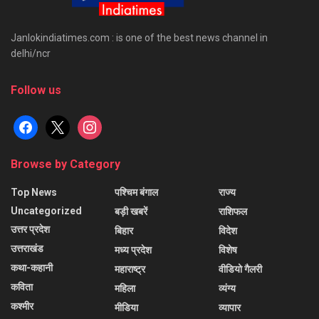
Janlokindiatimes.com : is one of the best news channel in
delhi/ncr
Follow us
facebook
x
instagram
Browse by Category
Top News
पश्चिम बंगाल
राज्य
Uncategorized
बड़ी खबरें
राशिफल
उत्तर प्रदेश
बिहार
विदेश
उत्तराखंड
मध्य प्रदेश
विशेष
कथा-कहानी
महाराष्ट्र
वीडियो गैलरी
कविता
महिला
व्यंग्य
कश्मीर
मीडिया
व्यापार