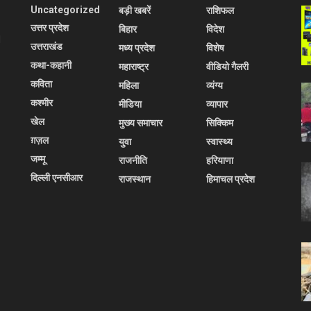
Uncategorized
बड़ी खबरें
राशिफल
उत्तर प्रदेश
बिहार
विदेश
l
उत्तराखंड
मध्य प्रदेश
विशेष
कथा-कहानी
महाराष्ट्र
वीडियो गैलरी
कविता
महिला
व्यंग्य
कश्मीर
मीडिया
व्यापार
खेल
मुख्य समाचार
सिक्किम
ग़ज़ल
युवा
स्वास्थ्य
जम्मू
राजनीति
हरियाणा
दिल्ली एनसीआर
राजस्थान
हिमाचल प्रदेश