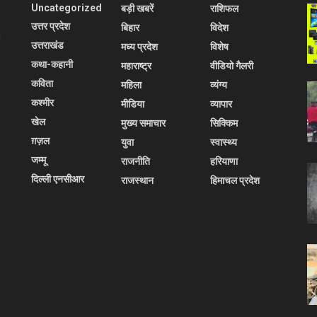
Uncategorized
बड़ी खबरें
राशिफल
उत्तर प्रदेश
बिहार
विदेश
l
उत्तराखंड
मध्य प्रदेश
विशेष
कथा-कहानी
महाराष्ट्र
वीडियो गैलरी
कविता
महिला
व्यंग्य
कश्मीर
मीडिया
व्यापार
खेल
मुख्य समाचार
सिक्किम
ग़ज़ल
युवा
स्वास्थ्य
जम्मू
राजनीति
हरियाणा
दिल्ली एनसीआर
राजस्थान
हिमाचल प्रदेश