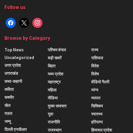
Follow us
facebook
x
instagram
Browse by Category
Top News
पश्चिम बंगाल
राज्य
Uncategorized
बड़ी खबरें
राशिफल
उत्तर प्रदेश
बिहार
विदेश
उत्तराखंड
मध्य प्रदेश
विशेष
कथा-कहानी
महाराष्ट्र
वीडियो गैलरी
कविता
महिला
व्यंग्य
कश्मीर
मीडिया
व्यापार
खेल
मुख्य समाचार
सिक्किम
ग़ज़ल
युवा
स्वास्थ्य
जम्मू
राजनीति
हरियाणा
दिल्ली एनसीआर
राजस्थान
हिमाचल प्रदेश