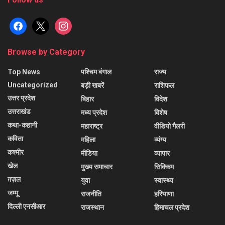
facebook
x
instagram
Browse by Category
Top News
पश्चिम बंगाल
राज्य
Uncategorized
बड़ी खबरें
राशिफल
उत्तर प्रदेश
बिहार
विदेश
उत्तराखंड
मध्य प्रदेश
विशेष
कथा-कहानी
महाराष्ट्र
वीडियो गैलरी
कविता
महिला
व्यंग्य
कश्मीर
मीडिया
व्यापार
खेल
मुख्य समाचार
सिक्किम
ग़ज़ल
युवा
स्वास्थ्य
जम्मू
राजनीति
हरियाणा
दिल्ली एनसीआर
राजस्थान
हिमाचल प्रदेश