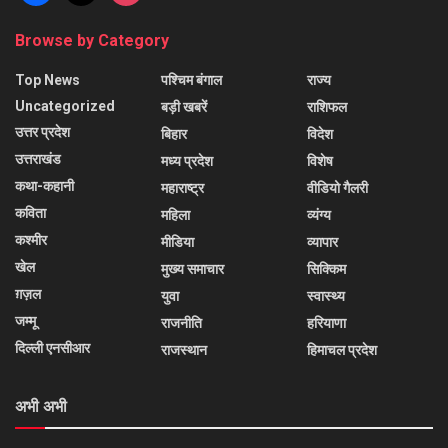
Browse by Category
Top News
पश्चिम बंगाल
राज्य
Uncategorized
बड़ी खबरें
राशिफल
उत्तर प्रदेश
बिहार
विदेश
उत्तराखंड
मध्य प्रदेश
विशेष
कथा-कहानी
महाराष्ट्र
वीडियो गैलरी
कविता
महिला
व्यंग्य
कश्मीर
मीडिया
व्यापार
खेल
मुख्य समाचार
सिक्किम
ग़ज़ल
युवा
स्वास्थ्य
जम्मू
राजनीति
हरियाणा
दिल्ली एनसीआर
राजस्थान
हिमाचल प्रदेश
अभी अभी