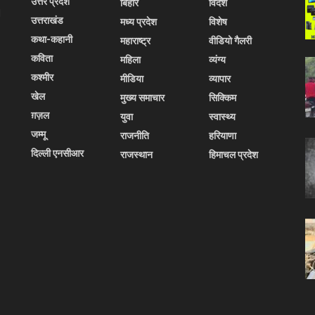
उत्तर प्रदेश
बिहार
विदेश
l
उत्तराखंड
मध्य प्रदेश
विशेष
कथा-कहानी
महाराष्ट्र
वीडियो गैलरी
कविता
महिला
व्यंग्य
कश्मीर
मीडिया
व्यापार
खेल
मुख्य समाचार
सिक्किम
ग़ज़ल
युवा
स्वास्थ्य
जम्मू
राजनीति
हरियाणा
दिल्ली एनसीआर
राजस्थान
हिमाचल प्रदेश