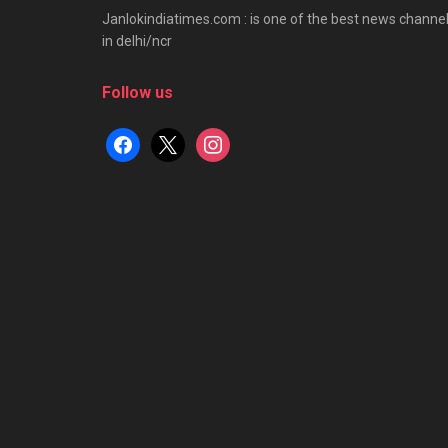
Janlokindiatimes.com : is one of the best news channe
in delhi/ncr
Follow us
facebook
x
instagram