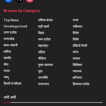
Browse by Category
Top News
पश्चिम बंगाल
राज्य
Uncategorized
बड़ी खबरें
राशिफल
उत्तर प्रदेश
बिहार
विदेश
उत्तराखंड
मध्य प्रदेश
विशेष
कथा-कहानी
महाराष्ट्र
वीडियो गैलरी
कविता
महिला
व्यंग्य
कश्मीर
मीडिया
व्यापार
खेल
मुख्य समाचार
सिक्किम
ग़ज़ल
युवा
स्वास्थ्य
जम्मू
राजनीति
हरियाणा
दिल्ली एनसीआर
राजस्थान
हिमाचल प्रदेश
अभी अभी