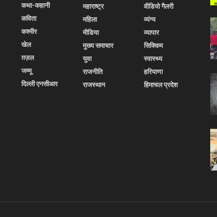
कथा-कहानी
महाराष्ट्र
वीडियो गैलरी
कविता
महिला
व्यंग्य
कश्मीर
मीडिया
व्यापार
खेल
मुख्य समाचार
सिक्किम
ग़ज़ल
युवा
स्वास्थ्य
जम्मू
राजनीति
हरियाणा
दिल्ली एनसीआर
राजस्थान
हिमाचल प्रदेश