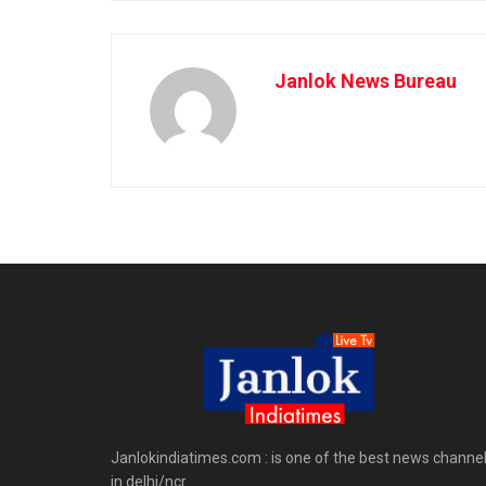
Janlok News Bureau
Janlokindiatimes.com : is one of the best news channe
in delhi/ncr