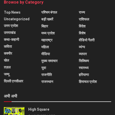
Browse by Category
Top News
पश्चिम बंगाल
राज्य
Uncategorized
बड़ी खबरें
राशिफल
उत्तर प्रदेश
बिहार
विदेश
उत्तराखंड
मध्य प्रदेश
विशेष
कथा-कहानी
महाराष्ट्र
वीडियो गैलरी
कविता
महिला
व्यंग्य
कश्मीर
मीडिया
व्यापार
खेल
मुख्य समाचार
सिक्किम
ग़ज़ल
युवा
स्वास्थ्य
जम्मू
राजनीति
हरियाणा
दिल्ली एनसीआर
राजस्थान
हिमाचल प्रदेश
अभी अभी
High Square