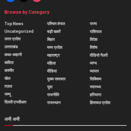
Browse by Category
Top News
पश्चिम बंगाल
राज्य
Uncategorized
बड़ी खबरें
राशिफल
उत्तर प्रदेश
बिहार
विदेश
उत्तराखंड
मध्य प्रदेश
विशेष
कथा-कहानी
महाराष्ट्र
वीडियो गैलरी
कविता
महिला
व्यंग्य
कश्मीर
मीडिया
व्यापार
खेल
मुख्य समाचार
सिक्किम
ग़ज़ल
युवा
स्वास्थ्य
जम्मू
राजनीति
हरियाणा
दिल्ली एनसीआर
राजस्थान
हिमाचल प्रदेश
अभी अभी