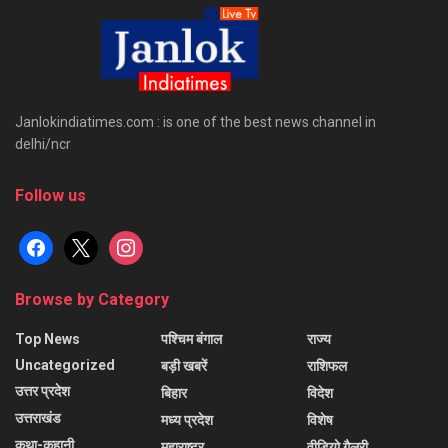
Janlokindiatimes.com : is one of the best news channel in
delhi/ncr
Follow us
facebook
x
instagram
Browse by Category
Top News
पश्चिम बंगाल
राज्य
Uncategorized
बड़ी खबरें
राशिफल
उत्तर प्रदेश
बिहार
विदेश
उत्तराखंड
मध्य प्रदेश
विशेष
कथा-कहानी
महाराष्ट्र
वीडियो गैलरी