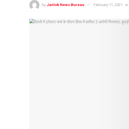
by
Janlok News Bureau
February 11, 2021
in