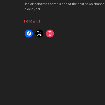
Janlokindiatimes.com : is one of the best news channe
in delhi/ncr
Follow us
facebook
x
instagram