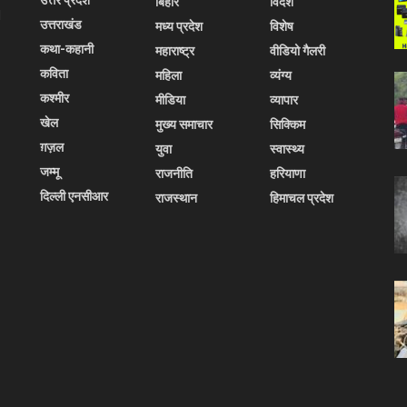
बिहार
विदेश
l
उत्तराखंड
मध्य प्रदेश
विशेष
कथा-कहानी
महाराष्ट्र
वीडियो गैलरी
कविता
महिला
व्यंग्य
कश्मीर
मीडिया
व्यापार
खेल
मुख्य समाचार
सिक्किम
ग़ज़ल
युवा
स्वास्थ्य
जम्मू
राजनीति
हरियाणा
दिल्ली एनसीआर
राजस्थान
हिमाचल प्रदेश