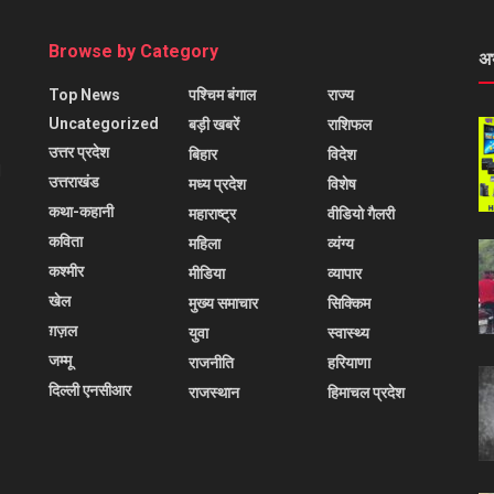
Browse by Category
अ
Top News
पश्चिम बंगाल
राज्य
Uncategorized
बड़ी खबरें
राशिफल
उत्तर प्रदेश
बिहार
विदेश
l
उत्तराखंड
मध्य प्रदेश
विशेष
कथा-कहानी
महाराष्ट्र
वीडियो गैलरी
कविता
महिला
व्यंग्य
कश्मीर
मीडिया
व्यापार
खेल
मुख्य समाचार
सिक्किम
ग़ज़ल
युवा
स्वास्थ्य
जम्मू
राजनीति
हरियाणा
दिल्ली एनसीआर
राजस्थान
हिमाचल प्रदेश