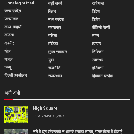
Uncategorized
बड़ी खबरें
राशिफल
उत्तर प्रदेश
बिहार
विदेश
उत्तराखंड
मध्य प्रदेश
विशेष
कथा-कहानी
महाराष्ट्र
वीडियो गैलरी
कविता
महिला
व्यंग्य
कश्मीर
मीडिया
व्यापार
खेल
मुख्य समाचार
सिक्किम
ग़ज़ल
युवा
स्वास्थ्य
जम्मू
राजनीति
हरियाणा
दिल्ली एनसीआर
राजस्थान
हिमाचल प्रदेश
अभी अभी
High Square
NOVEMBER 1, 2025
नशे में धुत रईसजादों ने थार से मचाया तांडव, गलत दिशा में दौड़ाई