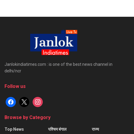
Janlokindiatimes.com : is one of the best news channel in
delhi/ncr
Follow us
facebook
x
instagram
Browse by Category
Top News
पश्चिम बंगाल
राज्य