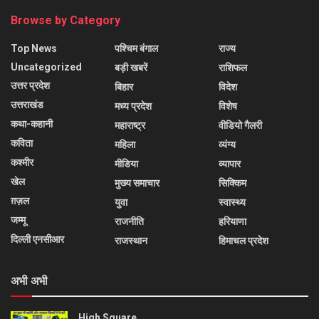
Browse by Category
Top News
पश्चिम बंगाल
राज्य
Uncategorized
बड़ी खबरें
राशिफल
उत्तर प्रदेश
बिहार
विदेश
उत्तराखंड
मध्य प्रदेश
विशेष
कथा-कहानी
महाराष्ट्र
वीडियो गैलरी
कविता
महिला
व्यंग्य
कश्मीर
मीडिया
व्यापार
खेल
मुख्य समाचार
सिक्किम
ग़ज़ल
युवा
स्वास्थ्य
जम्मू
राजनीति
हरियाणा
दिल्ली एनसीआर
राजस्थान
हिमाचल प्रदेश
अभी अभी
High Square