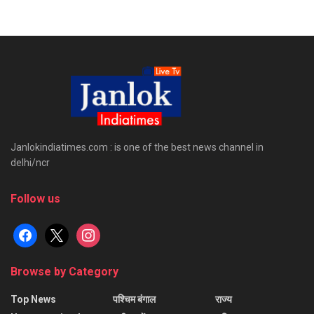
Janlokindiatimes.com : is one of the best news channel in
delhi/ncr
Follow us
facebook
x
instagram
Browse by Category
Top News
पश्चिम बंगाल
राज्य