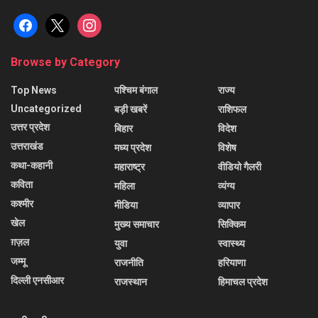
facebook
x
instagram
Browse by Category
Top News
पश्चिम बंगाल
राज्य
Uncategorized
बड़ी खबरें
राशिफल
उत्तर प्रदेश
बिहार
विदेश
उत्तराखंड
मध्य प्रदेश
विशेष
कथा-कहानी
महाराष्ट्र
वीडियो गैलरी
कविता
महिला
व्यंग्य
कश्मीर
मीडिया
व्यापार
खेल
मुख्य समाचार
सिक्किम
ग़ज़ल
युवा
स्वास्थ्य
जम्मू
राजनीति
हरियाणा
दिल्ली एनसीआर
राजस्थान
हिमाचल प्रदेश