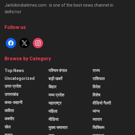
Janlokindiatimes.com : is one of the best news channel in
delhi/ncr
Follow us
facebook
x
instagram
Browse by Category
Top News
पश्चिम बंगाल
राज्य
Uncategorized
बड़ी खबरें
राशिफल
उत्तर प्रदेश
बिहार
विदेश
उत्तराखंड
मध्य प्रदेश
विशेष
कथा-कहानी
महाराष्ट्र
वीडियो गैलरी
कविता
महिला
व्यंग्य
कश्मीर
मीडिया
व्यापार
खेल
मुख्य समाचार
सिक्किम
ग़ज़ल