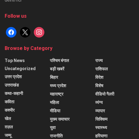
Follow us
facebook
x
instagram
Browse by Category
Top News
पश्चिम बंगाल
राज्य
Uncategorized
बड़ी खबरें
राशिफल
उत्तर प्रदेश
बिहार
विदेश
उत्तराखंड
मध्य प्रदेश
विशेष
कथा-कहानी
महाराष्ट्र
वीडियो गैलरी
कविता
महिला
व्यंग्य
कश्मीर
मीडिया
व्यापार
खेल
मुख्य समाचार
सिक्किम
ग़ज़ल
युवा
स्वास्थ्य
जम्मू
राजनीति
हरियाणा