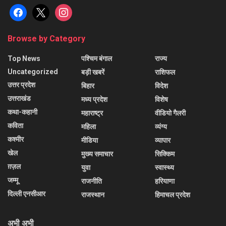
facebook
x
instagram
Browse by Category
Top News
पश्चिम बंगाल
राज्य
Uncategorized
बड़ी खबरें
राशिफल
उत्तर प्रदेश
बिहार
विदेश
उत्तराखंड
मध्य प्रदेश
विशेष
कथा-कहानी
महाराष्ट्र
वीडियो गैलरी
कविता
महिला
व्यंग्य
कश्मीर
मीडिया
व्यापार
खेल
मुख्य समाचार
सिक्किम
ग़ज़ल
युवा
स्वास्थ्य
जम्मू
राजनीति
हरियाणा
दिल्ली एनसीआर
राजस्थान
हिमाचल प्रदेश
अभी अभी