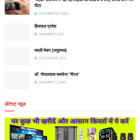
पीटा
DECEMBER 23, 2020
हिमाचल प्रदेश
JANUARY 8, 2020
सब्ज़ी मेकर (लघुकथा)
OCTOBER 28, 2019
डॉ. गोपालदास सक्सेना ‘नीरज’
JANUARY 13, 2020
लेटेस्ट न्यूज़