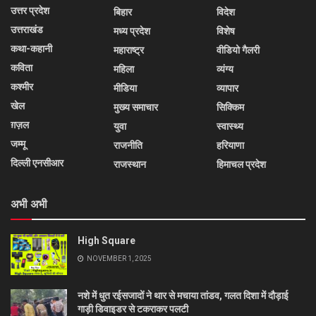
उत्तर प्रदेश
बिहार
विदेश
उत्तराखंड
मध्य प्रदेश
विशेष
कथा-कहानी
महाराष्ट्र
वीडियो गैलरी
कविता
महिला
व्यंग्य
कश्मीर
मीडिया
व्यापार
खेल
मुख्य समाचार
सिक्किम
ग़ज़ल
युवा
स्वास्थ्य
जम्मू
राजनीति
हरियाणा
दिल्ली एनसीआर
राजस्थान
हिमाचल प्रदेश
अभी अभी
High Square
NOVEMBER 1, 2025
नशे में धुत रईसजादों ने थार से मचाया तांडव, गलत दिशा में दौड़ाई
गाड़ी डिवाइडर से टकराकर पलटी