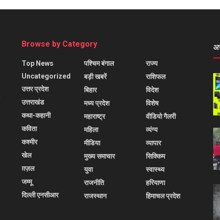
Browse by Category
अ
Top News
पश्चिम बंगाल
राज्य
Uncategorized
बड़ी खबरें
राशिफल
उत्तर प्रदेश
बिहार
विदेश
l
उत्तराखंड
मध्य प्रदेश
विशेष
कथा-कहानी
महाराष्ट्र
वीडियो गैलरी
कविता
महिला
व्यंग्य
कश्मीर
मीडिया
व्यापार
खेल
मुख्य समाचार
सिक्किम
ग़ज़ल
युवा
स्वास्थ्य
जम्मू
राजनीति
हरियाणा
दिल्ली एनसीआर
राजस्थान
हिमाचल प्रदेश