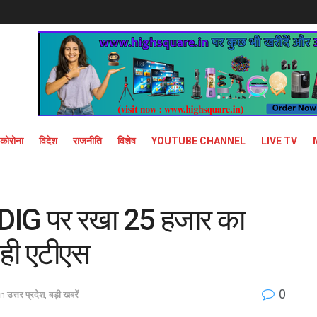
कोरोना
विदेश
राजनीति
विशेष
YOUTUBE CHANNEL
LIVE TV
े DIG पर रखा 25 हजार का
रही एटीएस
0
in
उत्तर प्रदेश
,
बड़ी खबरें