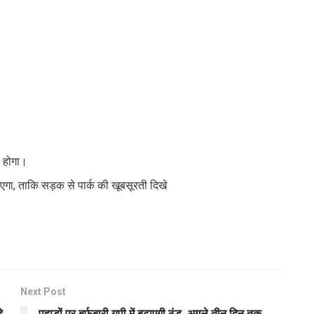
े होगा।
ाएगा, ताकि सड़क से पार्क की खूबसूरती दिखे
Next Post
े
पहाड़ों पर बर्फबारी यूपी में बढ़ाएगी ठंड, अगले तीन दिन तक