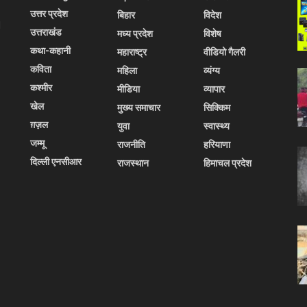
उत्तर प्रदेश
बिहार
विदेश
l
उत्तराखंड
मध्य प्रदेश
विशेष
कथा-कहानी
महाराष्ट्र
वीडियो गैलरी
कविता
महिला
व्यंग्य
कश्मीर
मीडिया
व्यापार
खेल
मुख्य समाचार
सिक्किम
ग़ज़ल
युवा
स्वास्थ्य
जम्मू
राजनीति
हरियाणा
दिल्ली एनसीआर
राजस्थान
हिमाचल प्रदेश